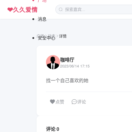
❤
久久爱情
消息
广场
动态
详情
安全中心
咖啡厅
2023/06/14 17:15
找一个自己喜欢的她
评论
点赞
评论 0