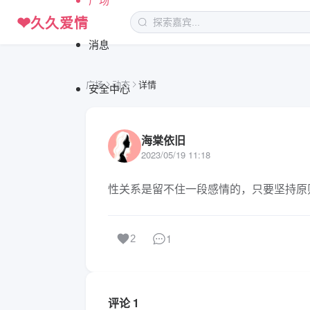
❤
久久爱情
消息
广场
动态
详情
安全中心
海棠依旧
2023/05/19 11:18
性关系是留不住一段感情的，只要坚持原
1
2
评论 1